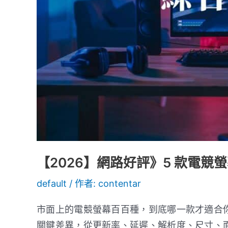
競
螢
幕
推
薦：
綜
合
評
比
直
播
【2026】網路好評》5 款電
愛
default
/ 作者:
contentar
用
市面上的電競螢幕百百種，到底哪一款才適合
關鍵差異，從更新率、延遲、解析度、尺寸、