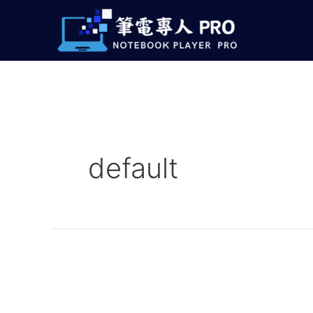
跳
至
主
要
內
容
default