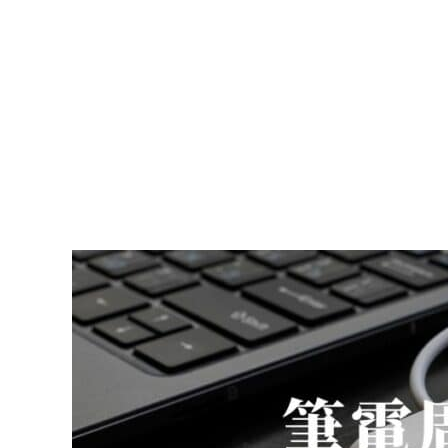
【2026】
筆
電
周
邊
推