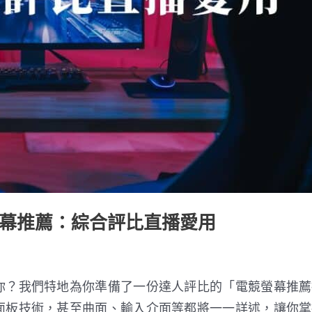
競螢幕推薦：綜合評比直播愛用
你？我們特地為你準備了一份達人評比的「電競螢幕推薦
面板技術，甚至曲面、輸入介面等都將一一詳述，讓你掌