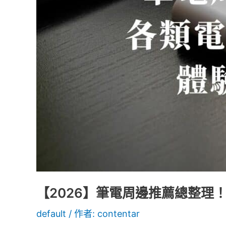
薦
總
整
理！
各
類
電
腦
配
件
提
升
遊
【2026】筆電周邊推薦總整理
玩
default
/ 作者:
contentar
體