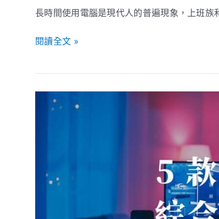
驗
長時間使用電腦是現代人的普遍現象，上班族和
與
工
閱讀全文 »
作
效
率
【2026】
網
路
好
評》
5
款
電