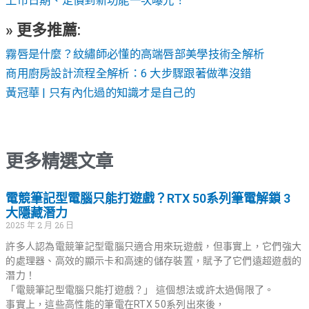
上市日期、定價到新功能一次曝光！
» 更多推薦:
霧唇是什麼？紋繡師必懂的高端唇部美學技術全解析
商用廚房設計流程全解析：6 大步驟跟著做準沒錯
黃冠華 | 只有內化過的知識才是自己的
更多精選文章
電競筆記型電腦只能打遊戲？RTX 50系列筆電解鎖 3
大隱藏潛力
2025 年 2 月 26 日
許多人認為電競筆記型電腦只適合用來玩遊戲，但事實上，它們強大
的處理器、高效的顯示卡和高速的儲存裝置，賦予了它們遠超遊戲的
潛力！
「電競筆記型電腦只能打遊戲？」 這個想法或許太過侷限了。
事實上，這些高性能的筆電在RTX 50系列出來後，