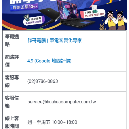
筆電通
驊哥電腦 | 筆電客製化專家
路
網路評
4.9 (Google 地圖評價)
價
客服專
(02)8786-0863
線
客服信
service@huahuacomputer.com.tw
箱
線上客
週一至周五 10:00~18:00
服時間