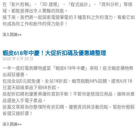
在「影片剪輯」、「3D 建模」、「程式設計」、「資料分析」等領
域，都能發揮出令人驚豔的效能。
接下來，我們將一起探索電競筆電的 3 種意料之外的潛力，看看它如
何成為你工作和創作的得力助手！
深入閱讀>>
蝦皮618年中慶！大促折扣碼及優惠總整理
2025 年 2 月 25 日
一年一度的電商購物盛宴「蝦皮618年中慶」來啦！這次蝦皮購物祭
出超狂優惠，
包括全站0元起免運、全站18折起、蝦幣挑戰68%回饋，還有6月18
日當天超級單品下殺68折起，
搭配折扣碼和優惠券讓你買到手軟！不管你是想囤日用品、搶時尚單
品還是入手電子產品，
這篇文章將為你整理所有折扣碼、優惠資訊與活動亮點，幫助你輕鬆
省錢又搶好康！
深入閱讀>>