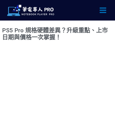
跳
Main
至
Men
主
要
PS5 Pro 規格硬體差異？升級重點、上市
內
日期與價格一次掌握！
容