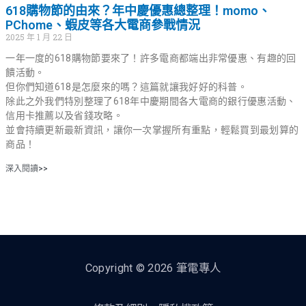
618購物節的由來？年中慶優惠總整理！momo、
PChome、蝦皮等各大電商參戰情況
2025 年 1 月 22 日
一年一度的618購物節要來了！許多電商都端出非常優惠、有趣的回
饋活動。
但你們知道618是怎麼來的嗎？這篇就讓我好好的科普。
除此之外我們特別整理了618年中慶期間各大電商的銀行優惠活動、
信用卡推薦以及省錢攻略。
並會持續更新最新資訊，讓你一次掌握所有重點，輕鬆買到最划算的
商品！
深入閱讀>>
Copyright © 2026 筆電專人