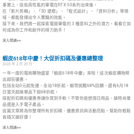
事實上，這些高性能的筆電在RTX 50系列出來後，
在「影片剪輯」、「3D 建模」、「程式設計」、「資料分析」等領
域，都能發揮出令人驚豔的效能。
接下來，我們將一起探索電競筆電的 3 種意料之外的潛力，看看它如
何成為你工作和創作的得力助手！
深入閱讀>>
蝦皮618年中慶！大促折扣碼及優惠總整理
2025 年 2 月 25 日
一年一度的電商購物盛宴「蝦皮618年中慶」來啦！這次蝦皮購物祭
出超狂優惠，
包括全站0元起免運、全站18折起、蝦幣挑戰68%回饋，還有6月18
日當天超級單品下殺68折起，
搭配折扣碼和優惠券讓你買到手軟！不管你是想囤日用品、搶時尚單
品還是入手電子產品，
這篇文章將為你整理所有折扣碼、優惠資訊與活動亮點，幫助你輕鬆
省錢又搶好康！
深入閱讀>>