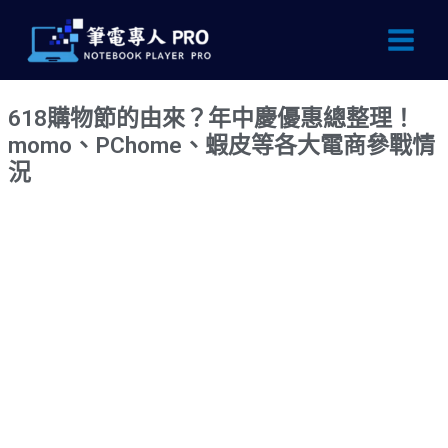
跳
Main
至
Men
主
要
618購物節的由來？年中慶優惠總整理！
內
momo、PChome、蝦皮等各大電商參戰情
容
況