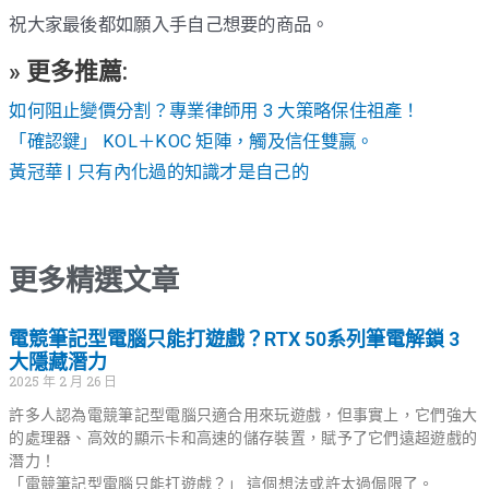
祝大家最後都如願入手自己想要的商品。
» 更多推薦:
如何阻止變價分割？專業律師用 3 大策略保住祖產！
「確認鍵」 KOL＋KOC 矩陣，觸及信任雙贏。
黃冠華 | 只有內化過的知識才是自己的
更多精選文章
電競筆記型電腦只能打遊戲？RTX 50系列筆電解鎖 3
大隱藏潛力
2025 年 2 月 26 日
許多人認為電競筆記型電腦只適合用來玩遊戲，但事實上，它們強大
的處理器、高效的顯示卡和高速的儲存裝置，賦予了它們遠超遊戲的
潛力！
「電競筆記型電腦只能打遊戲？」 這個想法或許太過侷限了。