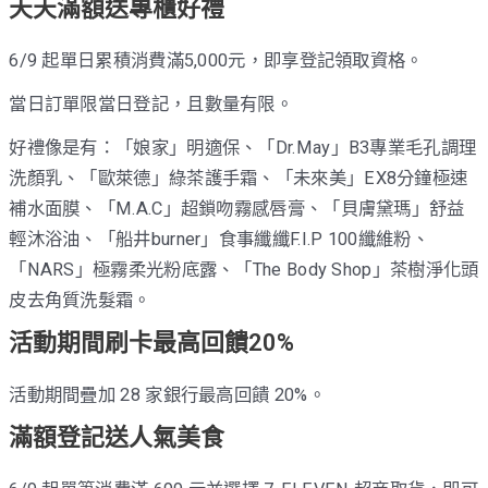
天天滿額送專櫃好禮
6/9 起單日累積消費滿5,000元，即享登記領取資格。
當日訂單限當日登記，且數量有限。
好禮像是有：「娘家」明適保、「Dr.May」B3專業毛孔調理
洗顏乳、「歐萊德」綠茶護手霜、「未來美」EX8分鐘極速
補水面膜、「M.A.C」超鎖吻霧感唇膏、「貝膚黛瑪」舒益
輕沐浴油、「船井burner」食事纖纖F.I.P 100纖維粉、
「NARS」極霧柔光粉底露、「The Body Shop」茶樹淨化頭
皮去角質洗髮霜。
活動期間刷卡最高回饋20%
活動期間疊加 28 家銀行最高回饋 20%。
滿額登記送人氣美食