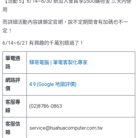
【活動 5】6/14~6/30 新加入會員享$500購物金 三天內使
用
而詳細活動內容請鎖定官網，說不定期間會有加碼也不一
定！
6/14~6/21 有興趣的千萬別錯過了！
筆電通
驊哥電腦 | 筆電客製化專家
路
網路評
4.9 (Google 地圖評價)
價
客服專
(02)8786-0863
線
客服信
service@huahuacomputer.com.tw
箱