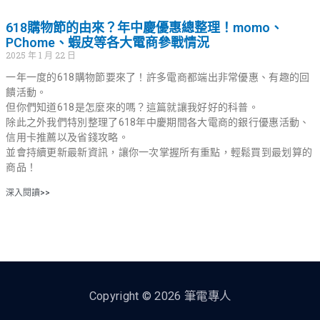
618購物節的由來？年中慶優惠總整理！momo、
PChome、蝦皮等各大電商參戰情況
2025 年 1 月 22 日
一年一度的618購物節要來了！許多電商都端出非常優惠、有趣的回
饋活動。
但你們知道618是怎麼來的嗎？這篇就讓我好好的科普。
除此之外我們特別整理了618年中慶期間各大電商的銀行優惠活動、
信用卡推薦以及省錢攻略。
並會持續更新最新資訊，讓你一次掌握所有重點，輕鬆買到最划算的
商品！
深入閱讀>>
Copyright © 2026 筆電專人