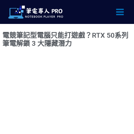
跳
Main
至
Men
主
要
電競筆記型電腦只能打遊戲？RTX 50系列
內
筆電解鎖 3 大隱藏潛力
容