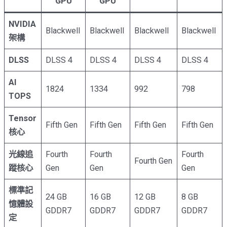
GPU
GPU
NVIDIA
Blackwell
Blackwell
Blackwell
Blackwell
架構
DLSS
DLSS 4
DLSS 4
DLSS 4
DLSS 4
AI
1824
1334
992
798
TOPS
Tensor
Fifth Gen
Fifth Gen
Fifth Gen
Fifth Gen
核心
光線追
Fourth
Fourth
Fourth
Fourth Gen
蹤核心
Gen
Gen
Gen
標準記
24 GB
16 GB
12 GB
8 GB
憶體設
GDDR7
GDDR7
GDDR7
GDDR7
定