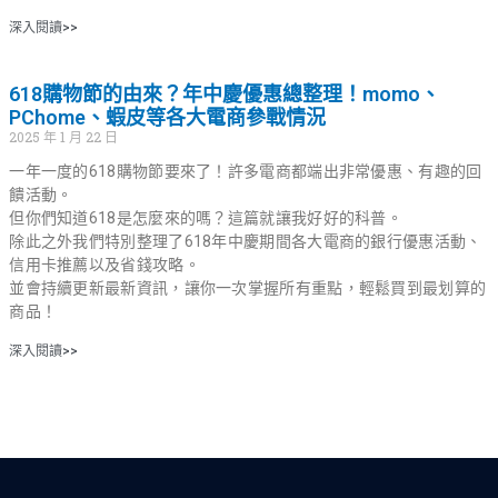
深入閱讀>>
618購物節的由來？年中慶優惠總整理！momo、
PChome、蝦皮等各大電商參戰情況
2025 年 1 月 22 日
一年一度的618購物節要來了！許多電商都端出非常優惠、有趣的回
饋活動。
但你們知道618是怎麼來的嗎？這篇就讓我好好的科普。
除此之外我們特別整理了618年中慶期間各大電商的銀行優惠活動、
信用卡推薦以及省錢攻略。
並會持續更新最新資訊，讓你一次掌握所有重點，輕鬆買到最划算的
商品！
深入閱讀>>