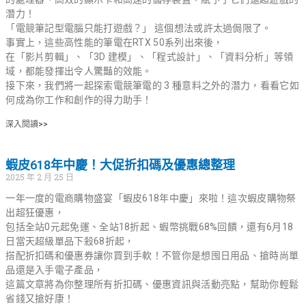
潛力！
「電競筆記型電腦只能打遊戲？」 這個想法或許太過侷限了。
事實上，這些高性能的筆電在RTX 50系列出來後，
在「影片剪輯」、「3D 建模」、「程式設計」、「資料分析」等領
域，都能發揮出令人驚豔的效能。
接下來，我們將一起探索電競筆電的 3 種意料之外的潛力，看看它如
何成為你工作和創作的得力助手！
深入閱讀>>
蝦皮618年中慶！大促折扣碼及優惠總整理
2025 年 2 月 25 日
一年一度的電商購物盛宴「蝦皮618年中慶」來啦！這次蝦皮購物祭
出超狂優惠，
包括全站0元起免運、全站18折起、蝦幣挑戰68%回饋，還有6月18
日當天超級單品下殺68折起，
搭配折扣碼和優惠券讓你買到手軟！不管你是想囤日用品、搶時尚單
品還是入手電子產品，
這篇文章將為你整理所有折扣碼、優惠資訊與活動亮點，幫助你輕鬆
省錢又搶好康！