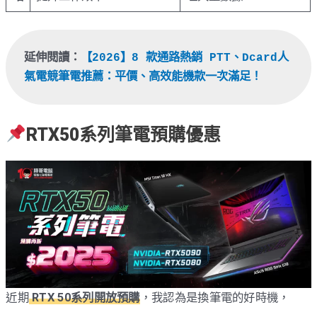
延伸閱讀：
【2026】8 款通路熱銷 PTT、Dcard人
氣電競筆電推薦：平價、高效能機款一次滿足！
RTX50系列筆電預購優惠
近期
RTX 50系列開放預購
，我認為是換筆電的好時機，