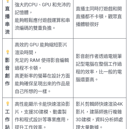
強大的CPU、GPU 和充沛的
直
直播主同時打遊戲和開
記憶體，
播
直播都不卡頓，觀眾直
能夠輕鬆應付遊戲運算和串
串
播體驗很好
流編碼的雙重負擔。
流
高效的 GPU 能夠縮短影片
渲染時間，
影音創作者透過電競筆
影
充足的 RAM 使得影音編輯
記型電腦在整個工作過
音
過程不卡頓，
程的效率，比一般的電
創
高更新率的螢幕在設計方面
腦還要高。
作
能夠確保呈現出來的作品是
自己所想的一樣。
高性能顯示卡能快速渲染影
影片剪輯師快速渲染4K
工
片，支援3D建模、動畫製
影片，建築師進行複雜
作
作和程式設計等專業應用，
3D建模，資料分析師處
站
提升工作效率。
理大量數據。