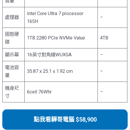
容量
Intel Core Ultra 7 processor
處理器
–
165H
固態硬
1TB 2280 PCIe NVMe Value
4TB
碟
顯示幕
16英寸對角線WUXGA
–
電池容
35.87 x 25.1 x 1.92 cm
–
量
機身尺
6cell 76Whr
–
寸
點我看驊哥電腦 $58,900