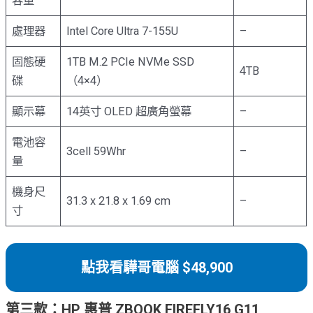
容量
處理器
Intel Core Ultra 7-155U
–
固態硬
1TB M.2 PCIe NVMe SSD
4TB
碟
（4×4）
顯示幕
14英寸 OLED 超廣角螢幕
–
電池容
3cell 59Whr
–
量
機身尺
31.3 x 21.8 x 1.69 cm
–
寸
點我看驊哥電腦 $48,900
第三款：HP 惠普 ZBOOK FIREFLY16 G11