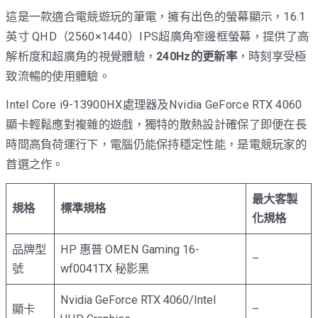
這是一款適合電競遊玩的筆電，擁有出色的螢幕顯示，16.1
英寸 QHD（2560×1440）IPS超廣角窄邊框螢幕，提供了高
解析度和超廣角的視覺體驗，
240Hz的更新率
，時刻享受極
致流暢的使用體驗。
Intel Core i9-13900HX處理器及Nvidia GeForce RTX 4060
顯卡輕鬆應對複雜的遊戲，獨特的散熱設計確保了即便在長
時間高負荷運行下，電腦仍能保持穩定性能，是電競玩家的
首選之作。
最大客製
規格
標準規格
化規格
品牌型
HP 惠普 OMEN Gaming 16-
–
號
wf0041TX 秘影黑
Nvidia GeForce RTX 4060/Intel
顯卡
–