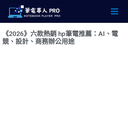
跳
Main
至
Men
主
要
《2026》六款熱銷 hp筆電推薦：AI、電
內
競、設計、商務辦公用途
容