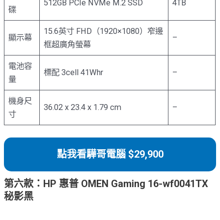
512GB PCIe NVMe M.2 SSD
4TB
碟
15.6英寸 FHD（1920×1080）窄邊
顯示幕
–
框超廣角螢幕
電池容
標配 3cell 41Whr
–
量
機身尺
36.02 x 23.4 x 1.79 cm
–
寸
點我看驊哥電腦 $29,900
第
六款：HP 惠普 OMEN Gaming 16-wf0041TX
秘影黑