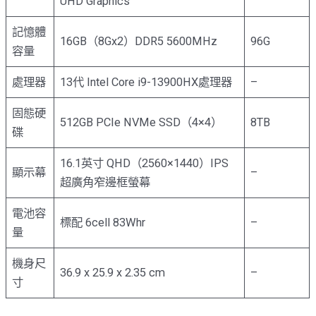
UHD Graphics
記憶體
16GB（8Gx2）DDR5 5600MHz
96G
容量
處理器
13代 Intel Core i9-13900HX處理器
–
固態硬
512GB PCIe NVMe SSD（4×4）
8TB
碟
16.1英寸 QHD（2560×1440）IPS
顯示幕
–
超廣角窄邊框螢幕
電池容
標配 6cell 83Whr
–
量
機身尺
36.9 x 25.9 x 2.35 cm
–
寸