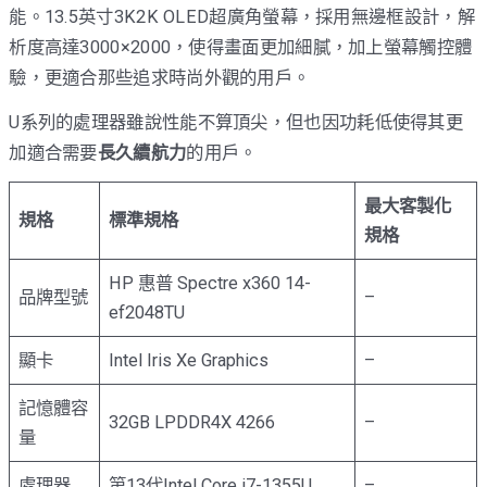
能。13.5英寸3K2K OLED超廣角螢幕，採用無邊框設計，解
析度高達3000×2000，使得畫面更加細膩，加上螢幕觸控體
驗，更適合那些追求時尚外觀的用戶。
U系列的處理器雖說性能不算頂尖，但也因功耗低使得其更
加適合需要
長久續航力
的用戶。
最大客製化
規格
標準規格
規格
HP 惠普 Spectre x360 14-
品牌型號
–
ef2048TU
顯卡
Intel Iris Xe Graphics
–
記憶體容
32GB LPDDR4X 4266
–
量
處理器
第13代Intel Core i7-1355U
–