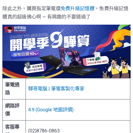
除此之外，購買指定筆電還
免費升級記憶體
，免費升級記憶
體真的超級佛心啊 ~ 有興趣的不要錯過了
筆電通
驊哥電腦 | 筆電客製化專家
路
網路評
4.9 (Google 地圖評價)
價
客服專
(02)8786-0863