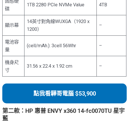
固態硬
1TB 2280 PCIe NVMe Value
4TB
碟
14英寸對角線WUXGA（1920 x
顯示幕
–
1200）
電池容
(cell/mAh.): 3cell 56Whr
–
量
機身尺
31.56 x 22.4 x 1.92 cm
–
寸
點我看驊哥電腦 $53,900
第二款：HP 惠普 ENVY x360 14-fc0070TU 星宇
藍