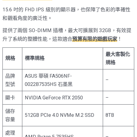
15.6 吋的 FHD IPS 級別的顯示器，也保障了色彩的準確性
和觀看角度的廣泛性。
提供了兩個 SO-DIMM 插槽，最大可擴展到 32GB，有效提
升了系統的整體性能，這款適合
預算有限的遊戲玩家
！
最大客製化
規格
標準規格
規格
品牌
ASUS 華碩 FA506NF-
–
型號
0022B7535HS 石墨黑
顯卡
NVIDIA GeForce RTX 2050
–
儲存
512GB PCIe 4.0 NVMe M.2 SSD
8TB
容量
處理
AMD Ryzen 5 7535HS
–