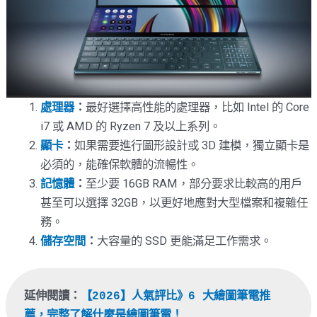
處理器
：
最好選擇高性能的處理器，比如 Intel 的 Core
i7 或 AMD 的 Ryzen 7 及以上系列。
顯卡
：
如果需要進行圖形設計或 3D 建模，獨立顯卡是
必須的，能確保軟體的流暢性。
記憶體
：
至少要 16GB RAM，部分要求比較高的用戶
甚至可以選擇 32GB，以更好地應對大型檔案和複雜任
務。
儲存空間
：
大容量的 SSD 更能滿足工作需求。
延伸閱讀：
【2026】人氣評比》6 大繪圖筆電推
薦，完整了解什麼是繪圖筆電！