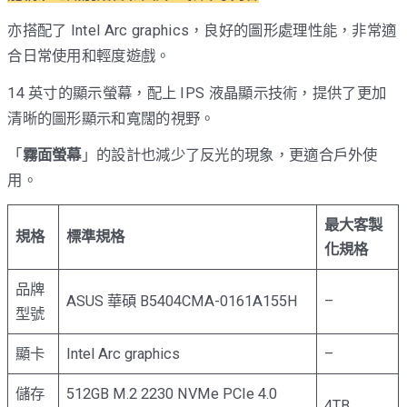
亦搭配了 Intel Arc graphics，良好的圖形處理性能，非常適
合日常使用和輕度遊戲。
14 英寸的顯示螢幕，配上 IPS 液晶顯示技術，提供了更加
清晰的圖形顯示和寬闊的視野。
「
霧面螢幕
」的設計也減少了反光的現象，更適合戶外使
用。
最大客製
規格
標準規格
化規格
品牌
ASUS 華碩 B5404CMA-0161A155H
–
型號
顯卡
Intel Arc graphics
–
儲存
512GB M.2 2230 NVMe PCIe 4.0
4TB