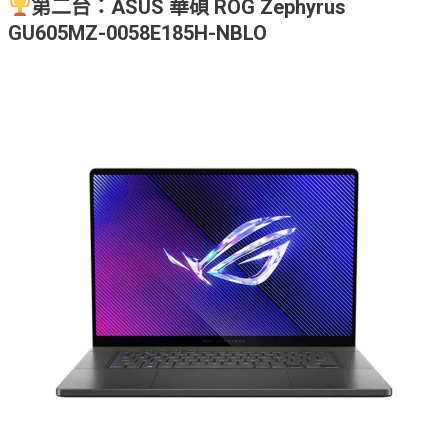
第二台：ASUS 華碩 ROG Zephyrus
GU605MZ-0058E185H-NBLO