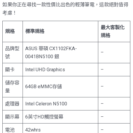
如果你正在尋找一款性價比出色的輕薄筆電，這款絕對值得
考慮！
最大客製化
規格
標準規格
規格
品牌型
ASUS 華碩 CX1102FKA-
–
號
0041BN5100 銀
顯卡
Intel UHD Graphics
–
儲存容
64GB eMMC存儲
–
量
處理器
Intel Celeron N5100
–
顯示幕
6英寸HD觸控螢幕
–
電池
42whrs
–