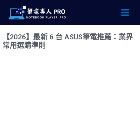
跳
Main
至
Men
主
要
【2026】最新 6 台 ASUS筆電推薦：業界
內
常用選購準則
容