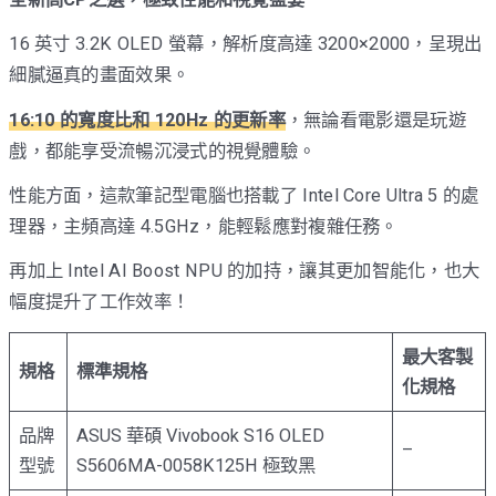
16 英寸 3.2K OLED 螢幕，解析度高達 3200×2000，呈現出
細膩逼真的畫面效果。
16:10 的寬度比和 120Hz 的更新率
，無論看電影還是玩遊
戲，都能享受流暢沉浸式的視覺體驗。
性能方面，這款筆記型電腦也搭載了 Intel Core Ultra 5 的處
理器，主頻高達 4.5GHz，能輕鬆應對複雜任務。
再加上 Intel AI Boost NPU 的加持，讓其更加智能化，也大
幅度提升了工作效率！
最大客製
規格
標準規格
化規格
品牌
ASUS 華碩 Vivobook S16 OLED
–
型號
S5606MA-0058K125H 極致黑