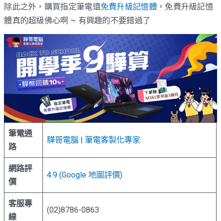
除此之外，購買指定筆電還
免費升級記憶體
，免費升級記憶
體真的超級佛心啊 ~ 有興趣的不要錯過了
筆電通
驊哥電腦 | 筆電客製化專家
路
網路評
4.9 (Google 地圖評價)
價
客服專
(02)8786-0863
線