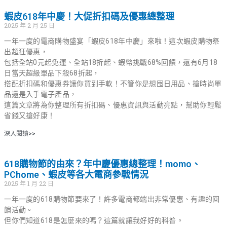
蝦皮618年中慶！大促折扣碼及優惠總整理
2025 年 2 月 25 日
一年一度的電商購物盛宴「蝦皮618年中慶」來啦！這次蝦皮購物祭
出超狂優惠，
包括全站0元起免運、全站18折起、蝦幣挑戰68%回饋，還有6月18
日當天超級單品下殺68折起，
搭配折扣碼和優惠券讓你買到手軟！不管你是想囤日用品、搶時尚單
品還是入手電子產品，
這篇文章將為你整理所有折扣碼、優惠資訊與活動亮點，幫助你輕鬆
省錢又搶好康！
深入閱讀>>
618購物節的由來？年中慶優惠總整理！momo、
PChome、蝦皮等各大電商參戰情況
2025 年 1 月 22 日
一年一度的618購物節要來了！許多電商都端出非常優惠、有趣的回
饋活動。
但你們知道618是怎麼來的嗎？這篇就讓我好好的科普。