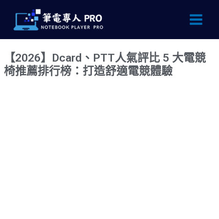
跳
Main
至
Men
主
要
【2026】Dcard、PTT人氣評比 5 大電競
內
椅推薦排行榜：打造舒適電競體驗
容