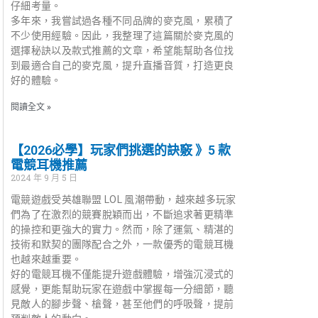
仔細考量。
多年來，我嘗試過各種不同品牌的麥克風，累積了
不少使用經驗。因此，我整理了這篇關於麥克風的
選擇秘訣以及款式推薦的文章，希望能幫助各位找
到最適合自己的麥克風，提升直播音質，打造更良
好的體驗。
閱讀全文 »
【2026必學】玩家們挑選的訣竅 》5 款
電競耳機推薦
2024 年 9 月 5 日
電競遊戲受英雄聯盟 LOL 風潮帶動，越來越多玩家
們為了在激烈的競賽脫穎而出，不斷追求著更精準
的操控和更強大的實力。然而，除了運氣、精湛的
技術和默契的團隊配合之外，一款優秀的電競耳機
也越來越重要。
好的電競耳機不僅能提升遊戲體驗，增強沉浸式的
感覺，更能幫助玩家在遊戲中掌握每一分細節，聽
見敵人的腳步聲、槍聲，甚至他們的呼吸聲，提前