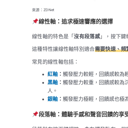
來源：ZDNet
線性軸：追求極速響應的選擇
線性軸的特色是「
沒有段落感
」，按下鍵
這種特性讓線性軸特別適合
需要快速、頻
常見的線性軸包括：
紅軸
：
觸發壓力較輕，回饋感較為
黑軸
：
觸發壓力較重，回饋感較為
人。
銀軸
：
觸發壓力極輕，回饋感也極
段落軸：體驗手感和聲音回饋的享