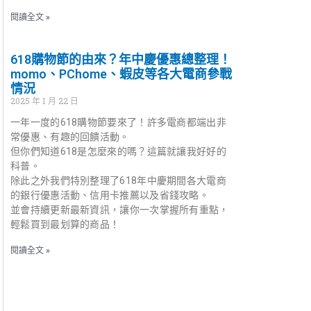
閱讀全文 »
618購物節的由來？年中慶優惠總整理！
momo、PChome、蝦皮等各大電商參戰
情況
2025 年 1 月 22 日
一年一度的618購物節要來了！許多電商都端出非
常優惠、有趣的回饋活動。
但你們知道618是怎麼來的嗎？這篇就讓我好好的
科普。
除此之外我們特別整理了618年中慶期間各大電商
的銀行優惠活動、信用卡推薦以及省錢攻略。
並會持續更新最新資訊，讓你一次掌握所有重點，
輕鬆買到最划算的商品！
閱讀全文 »