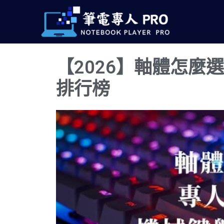
跳
至
主
要
【2026】軸體怎麼選
內
容
排行榜