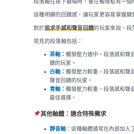
段落軸在按下鍵帽時，會在觸發點有一個
這種明顯的回饋感，讓玩家更容易掌握鍵
對於
追求手感和聲音回饋
的玩家來說，段
常見的段落軸包括：
茶軸
：
觸發壓力適中，段落感和聲
饋的玩家。
白軸
：
觸發壓力較重，段落感和聲
聲音回饋的玩家。
青軸
：
觸發壓力較重，段落感和聲
最佳選擇。
其他軸體：適合特殊需求
靜音軸
：這種軸體通常在內部加入