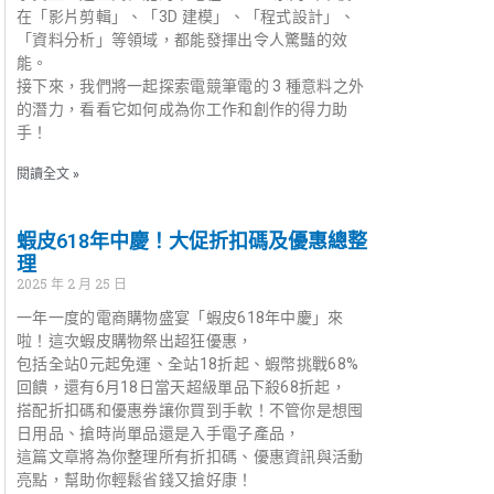
在「影片剪輯」、「3D 建模」、「程式設計」、
「資料分析」等領域，都能發揮出令人驚豔的效
能。
接下來，我們將一起探索電競筆電的 3 種意料之外
的潛力，看看它如何成為你工作和創作的得力助
手！
閱讀全文 »
蝦皮618年中慶！大促折扣碼及優惠總整
理
2025 年 2 月 25 日
一年一度的電商購物盛宴「蝦皮618年中慶」來
啦！這次蝦皮購物祭出超狂優惠，
包括全站0元起免運、全站18折起、蝦幣挑戰68%
回饋，還有6月18日當天超級單品下殺68折起，
搭配折扣碼和優惠券讓你買到手軟！不管你是想囤
日用品、搶時尚單品還是入手電子產品，
這篇文章將為你整理所有折扣碼、優惠資訊與活動
亮點，幫助你輕鬆省錢又搶好康！