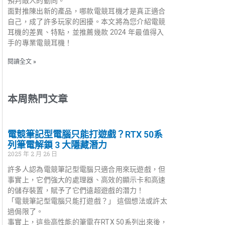
預判敵人的動向。
面對推陳出新的產品，哪款電競耳機才是真正適合
自己，成了許多玩家的困擾。本文將為您介紹電競
耳機的差異、特點，並推薦幾款 2024 年最值得入
手的專業電競耳機！
閱讀全文 »
本周熱門文章
電競筆記型電腦只能打遊戲？RTX 50系
列筆電解鎖 3 大隱藏潛力
2025 年 2 月 26 日
許多人認為電競筆記型電腦只適合用來玩遊戲，但
事實上，它們強大的處理器、高效的顯示卡和高速
的儲存裝置，賦予了它們遠超遊戲的潛力！
「電競筆記型電腦只能打遊戲？」 這個想法或許太
過侷限了。
事實上，這些高性能的筆電在RTX 50系列出來後，