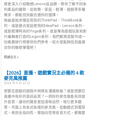
將會深入介紹聯想Lenovo這品牌，帶你了解不同系
列產品的優勢，從商務、家庭、輕薄、遊戲等多種
需求，都能找到最合適你的選擇。
無論是追求穩定高效的ThinkPad、ThinkBook系
列，或是適合家庭使用的IdeaPad、Lenovo系列，
或是輕薄時尚的Yoga系列，或是專為遊戲玩家和影
片編輯者打造的Legion系列，我們都將其製作成一
份推薦排行榜單供你們參考，祝大家能夠找到最適
合你的聯想筆電吧！
閱讀全文 »
【2026】直播、遊戲實況主必備的 4 款
麥克風推薦
2024 年 9 月 23 日
想要在遊戲的過程中與隊友溝通無礙？或是想要在
直播中有好的音訊品質？一把好的麥克風能有效提
升音質，讓你的聲音更加清晰自然，吸引更多觀
眾。市面上有各式各樣的麥克風，從動圈式到電容
式，再到全指向性、單指向性等收音方式，都需要