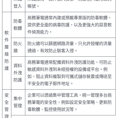
登入
帳號。
商務筆電通常內建或預載專業版的防毒軟體，
防毒
提供更全面的病毒防護，以及更強大的惡意軟
軟體
件偵測能力。
軟
件
防火
防火牆可以篩選網路流量，只允許授權的流量
層
牆
通過，有效防止駭客入侵。
級
防
商務筆電通常配備資料外洩防護功能，可防止
資料
護
敏感資料外洩到未經授權的設備或平台。例
外洩
如，阻止資料複製到可攜式儲存裝置或傳送至
防護
不安全的電子郵件地址。
安
企業可以透過集中管理工具，統一管理多台商
集中
全
務筆電的安全性，例如設定安全策略、更新防
管理
管
毒軟體、監控使用狀況等。
理