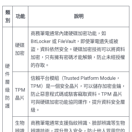
類
功能
說明
別
商務筆電通常內建硬碟加密功能，如
BitLocker 或 FileVault，即使筆電遺失或被
硬碟
盜，資料依然安全。硬碟加密技術可以將資料
加密
加密，只有擁有密碼才能解鎖，防止未經授權
的存取。
硬
件
信賴平台模組（Trusted Platform Module，
層
TPM）是一個安全晶片，可以儲存加密金鑰，
級
TPM
防止惡意程式碼或駭客竊取資料。TPM 晶片
防
晶片
可與硬碟加密功能協同運作，提升資料安全層
護
級。
生物
商務筆電通常支援指紋辨識、臉部辨識等生物
辨識
辨識技術，提升登入安全，防止他人冒用您的