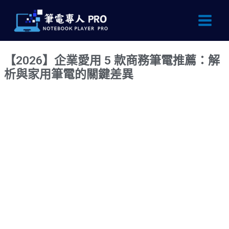
跳
Main
至
Men
主
要
【2026】企業愛用 5 款商務筆電推薦：解
內
析與家用筆電的關鍵差異
容