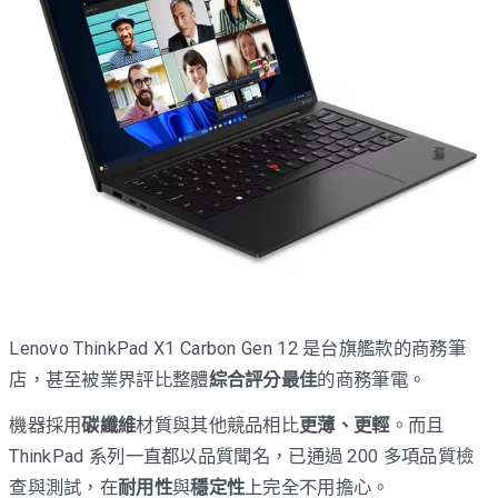
Lenovo ThinkPad X1 Carbon Gen 12 是台旗艦款的商務筆
店，甚至被業界評比整體
綜合評分最佳
的商務筆電。
機器採用
碳纖維
材質與其他競品相比
更薄、更輕
。而且
ThinkPad 系列一直都以品質聞名，已通過 200 多項品質檢
查與測試，在
耐用性
與
穩定性
上完全不用擔心。