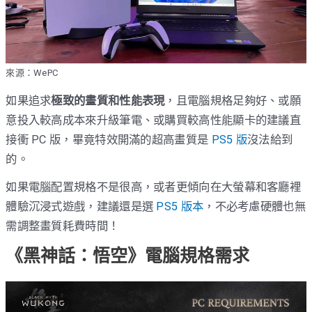
來源：WePC
如果追求
極致的畫質和性能表現
，且電腦規格足夠好、或願
意投入較高成本來升級筆電、或購買較高性能顯卡的建議直
接衝 PC 版，畢竟特效開滿的超高畫質是
PS5 版
沒法給到
的。
如果電腦配置規格不是很高，或者更傾向在大螢幕和客廳裡
體驗沉浸式遊戲，建議還是選
PS5 版本
，不必考慮硬體也無
需調整畫質耗費時間！
《黑神話：悟空》電腦規格需求