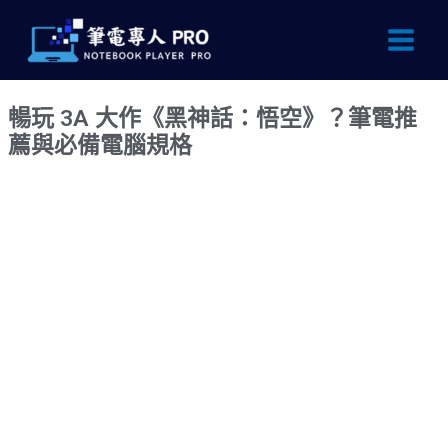
跳
Main
至
Men
主
要
暢玩 3A 大作《黑神話：悟空》？筆電推
內
薦與必備電腦規格
容