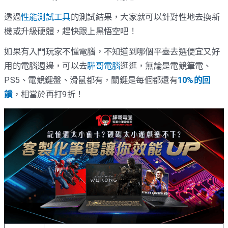
透過
性能測試工具
的測試結果，大家就可以針對性地去換新
機或升級硬體，趕快跟上黑悟空吧！
如果有入門玩家不懂電腦，不知道到哪個平臺去選便宜又好
用的電腦週邊，可以去
驊哥電腦
逛逛，無論是電競筆電、
PS5、電競鍵盤、滑鼠都有，關鍵是每個都還有
10%的回
饋
，相當於再打9折！