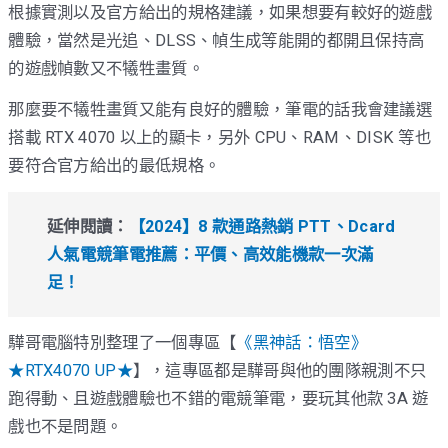
根據實測以及官方給出的規格建議，如果想要有較好的遊戲
體驗，當然是光追、DLSS、幀生成等能開的都開且保持高
的遊戲幀數又不犧牲畫質。
那麼要不犧牲畫質又能有良好的體驗，筆電的話我會建議選
搭載 RTX 4070 以上的顯卡，另外 CPU、RAM、DISK 等也
要符合官方給出的最低規格。
延伸閱讀：
【2024】8 款通路熱銷 PTT、Dcard
人氣電競筆電推薦：平價、高效能機款一次滿
足！
驊哥電腦特別整理了一個專區【
《黑神話：悟空》
★RTX4070 UP★
】，這專區都是驊哥與他的團隊親測不只
跑得動、且遊戲體驗也不錯的電競筆電，要玩其他款 3A 遊
戲也不是問題。