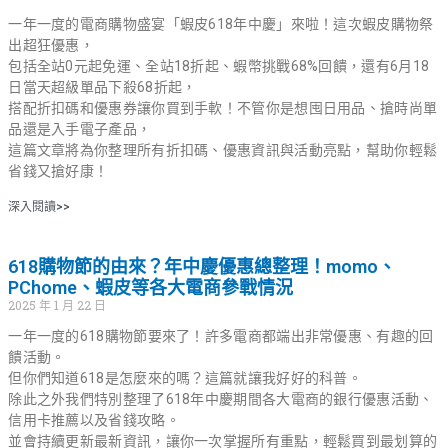
一年一度的電商購物盛宴「蝦皮618年中慶」來啦！這次蝦皮購物祭
出超狂優惠，
包括全站0元起免運、全站18折起、蝦幣挑戰68%回饋，還有6月18
日當天超級單品下殺68折起，
搭配折扣碼和優惠券讓你買到手軟！不管你是想囤日用品、搶時尚單
品還是入手電子產品，
這篇文章將為你整理所有折扣碼、優惠資訊與活動亮點，幫助你輕鬆
省錢又搶好康！
深入閱讀>>
618購物節的由來？年中慶優惠總整理！momo、
PChome、蝦皮等各大電商參戰情況
2025 年 1 月 22 日
一年一度的618購物節要來了！許多電商都端出非常優惠、有趣的回
饋活動。
但你們知道618是怎麼來的嗎？這篇就讓我好好的科普。
除此之外我們特別整理了618年中慶期間各大電商的銀行優惠活動、
信用卡推薦以及省錢攻略。
並會持續更新最新資訊，讓你一次掌握所有重點，輕鬆買到最划算的