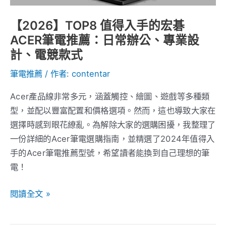
宏
碁
【2026】TOP8 值得入手的宏碁
ACER
ACER筆電推薦：日常辦公、專業設
筆
計、電競款式
電
筆電推薦
/ 作者:
contentar
推
薦：
Acer產品線非常多元，涵蓋觸控、繪圖、遊戲等多種類
日
型，並配以豐富配置和價格選項。然而，這也導致大家在
常
選擇時感到眼花繚亂。為解除大家的選購困擾，我整理了
辦
一份詳細的Acer筆電選購指南，並精選了2024年值得入
公、
手的Acer筆電推薦型號，希望讀者能換到自己理想的筆
專
電！
業
設
閱讀全文 »
計、
電