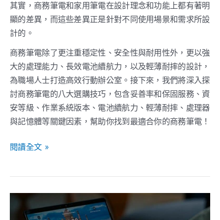
其實，商務筆電和家用筆電在設計理念和功能上都有著明
解
顯的差異，而這些差異正是針對不同使用場景和需求所設
析
計的。
與
家
商務筆電除了更注重穩定性、安全性與耐用性外，更以強
用
大的處理能力、長效電池續航力，以及輕薄耐摔的設計，
筆
為職場人士打造高效行動辦公室。接下來，我們將深入探
電
討商務筆電的八大選購技巧，包含妥善率和保固服務、資
的
安等級、作業系統版本、電池續航力、輕薄耐摔、處理器
關
與記憶體等關鍵因素，幫助你找到最適合你的商務筆電！
鍵
閱讀全文 »
差
異
2026
最