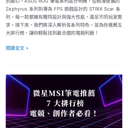
別擔心，ASUS ROG 筆電系列區分明確，從輕薄便攜的
筆
Zephyrus 系列到專為 FPS 遊戲設計的 STRIX Scar 系
電
列，每一款都擁有獨特設計與強大性能，滿足不同玩家需
推
求。接下來，我們將深入解析各系列特色，並為你推薦五
薦
大排行榜，讓你輕鬆找到最合適的電競利器！
排
行
閱讀全文 »
榜
【2026】
微
星
MSI
筆
電
推