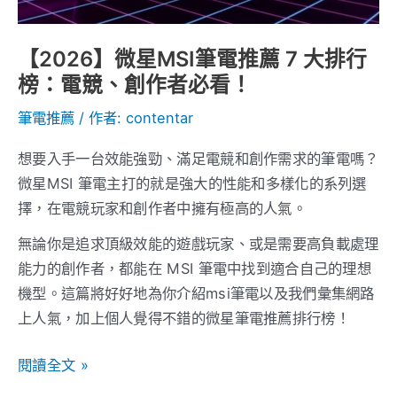
薦
7
【2026】微星MSI筆電推薦 7 大排行
大
榜：電競、創作者必看！
排
筆電推薦
/ 作者:
contentar
行
榜：
想要入手一台效能強勁、滿足電競和創作需求的筆電嗎？
電
微星MSI 筆電主打的就是強大的性能和多樣化的系列選
競、
擇，在電競玩家和創作者中擁有極高的人氣。
創
作
無論你是追求頂級效能的遊戲玩家、或是需要高負載處理
者
能力的創作者，都能在 MSI 筆電中找到適合自己的理想
必
機型。這篇將好好地為你介紹msi筆電以及我們彙集網路
看！
上人氣，加上個人覺得不錯的微星筆電推薦排行榜！
閱讀全文 »