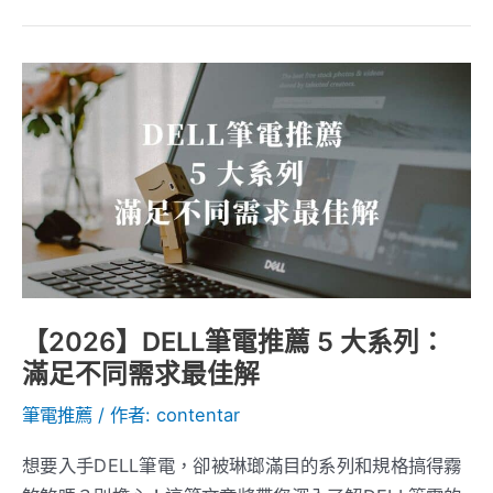
【2026】
DELL
筆
電
推
薦
5
大
系
【2026】DELL筆電推薦 5 大系列：
列：
滿足不同需求最佳解
滿
筆電推薦
/ 作者:
contentar
足
不
想要入手DELL筆電，卻被琳瑯滿目的系列和規格搞得霧
同