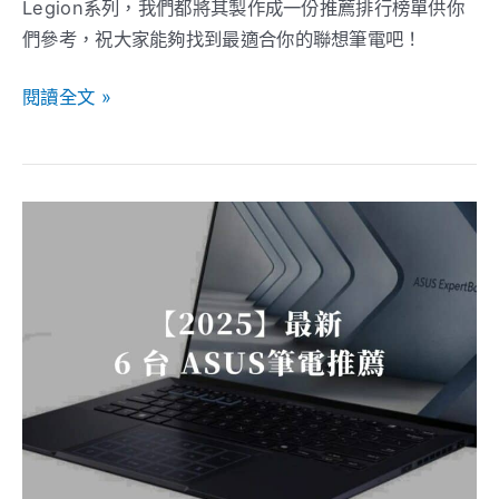
Legion系列，我們都將其製作成一份推薦排行榜單供你
們參考，祝大家能夠找到最適合你的聯想筆電吧！
閱讀全文 »
【2026】
最
新
6
台
ASUS
筆
電
推
薦：