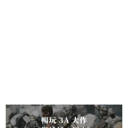
暢
玩
3A