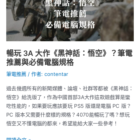
大
作
《黑
神
話：
悟
暢玩 3A 大作《黑神話：悟空》？筆電
空》？
推薦與必備電腦規格
筆
筆電推薦
/ 作者:
contentar
電
推
過去幾週所有的新聞媒體、論壇、社群等都被《黑神話：
薦
悟空》給洗版了，作為中國首部3A大作這款遊戲算是蠻
與
吃性能的，如果要玩應該要玩 PS5 版還是電腦 PC 版？
必
PC 版本又需要什麼樣的規格？4070能暢玩了嗎？想玩
備
悟空又不懂電腦的都來，希望能給大家一些參考！
電
腦
閱讀全文 »