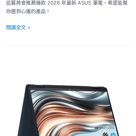
這篇將會推薦幾款 2026 年最新 ASUS 筆電，希望能幫
你選到心儀的產品！
閱讀全文 »
《2026》
六
款
熱
銷
hp
筆
電
推