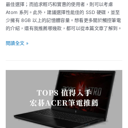
用
最佳選擇；而追求輕巧和實惠的使用者，則可以考慮
選
Atom 系列。此外，建議選擇性能佳的 SSD 硬碟，並至
購
少擁有 8GB 以上的記憶體容量。想看更多關於觸控筆電
指
的介紹，還有我推薦哪幾款，都可以從本篇文章了解到。
南
閱讀全文 »
【2026】
TOP8
值
得
入
手
的