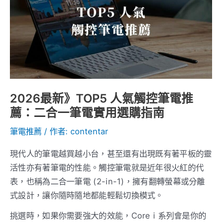
新》
TOP5
人
氣
觸
控
筆
2026最新》TOP5 人氣觸控筆電推
電
薦：二合一筆電實用選購指南
推
筆電推薦
/ 作者:
contentar
薦：
二
現代人的筆電越買越小台，甚至還有出現既有著平板的靈
合
活性亦有著筆電的性能。觸控筆電就是近年很火紅的代
一
表，也稱為二合一筆電 (2-in-1)，擁有翻轉螢幕或分離
筆
式設計，讓你隨時隨地都能輕鬆切換模式。
電
實
挑選時，如果你需要強大的效能，Core i 系列會是你的