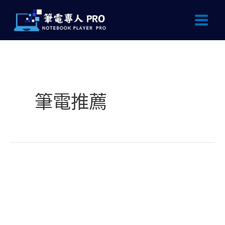
跳
文
Main
至
章
Men
主
分
要
頁
內
容
筆電推薦