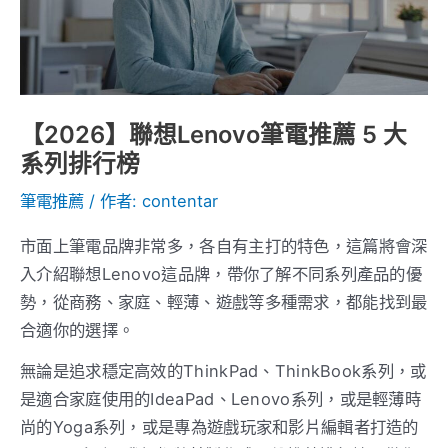
筆
電
推
薦
5
【2026】聯想Lenovo筆電推薦 5 大
大
系列排行榜
系
筆電推薦
/ 作者:
contentar
列
排
市面上筆電品牌非常多，各自有主打的特色，這篇將會深
行
入介紹聯想Lenovo這品牌，帶你了解不同系列產品的優
榜
勢，從商務、家庭、輕薄、遊戲等多種需求，都能找到最
合適你的選擇。
無論是追求穩定高效的ThinkPad、ThinkBook系列，或
是適合家庭使用的IdeaPad、Lenovo系列，或是輕薄時
尚的Yoga系列，或是專為遊戲玩家和影片編輯者打造的