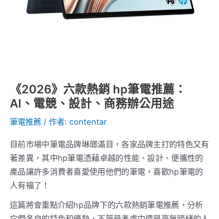
薦：
AI、
電
競、
設
計、
商
《2026》六款熱銷 hp筆電推薦：
務
AI、電競、設計、商務辦公用途
辦
筆電推薦
/ 作者:
contentar
公
用
目前市場中筆電品牌琳瑯滿目，各家品牌主打的特色又有
途
著差異，其中hp筆電憑藉卓越的性能、設計、便攜性的
產品讓許多消費者喜愛使用他們的筆電，喜歡hp筆電的
人有福了！
這篇將會重點介紹hp品牌下的六款熱銷筆電推薦，分析
它們各自的特色和優勢，不管是考慮中還是毫無頭緒的人