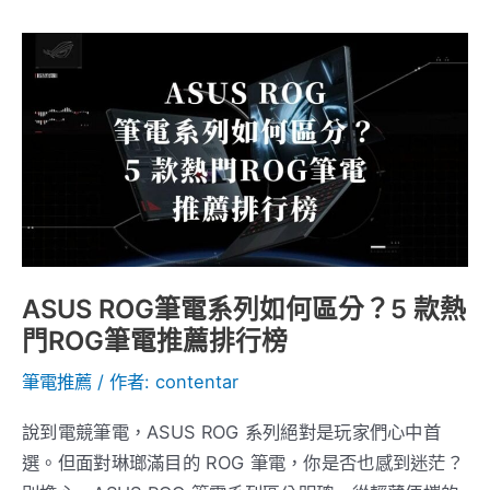
競
款
ASUS
式
ROG
筆
電
系
列
如
何
區
ASUS ROG筆電系列如何區分？5 款熱
分？
門ROG筆電推薦排行榜
5
筆電推薦
/ 作者:
contentar
款
熱
說到電競筆電，ASUS ROG 系列絕對是玩家們心中首
門
選。但面對琳瑯滿目的 ROG 筆電，你是否也感到迷茫？
ROG