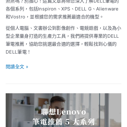
煞煞嗎？別擔心！這篇文章將帶您深入了解DELL筆電的
需
各個系列，包括Inspiron、XPS、DELL G、Alienware
求
和Vostro，並根據您的需求推薦最適合的機型。
最
佳
從個人電腦、文書辦公到影像創作、電競遊戲，以及為小
解
型企業量身打造的生產力工具，我們將提供專業的DELL
筆電推薦，協助您挑選最合適的選擇，輕鬆找到心儀的
DELL筆電！
閱讀全文 »
【2026】
聯
想
Lenovo