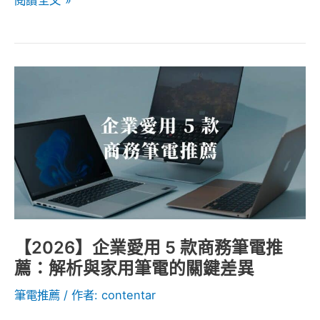
規
格
【2026】
企
業
愛
用
5
款
商
務
【2026】企業愛用 5 款商務筆電推
筆
薦：解析與家用筆電的關鍵差異
電
筆電推薦
/ 作者:
contentar
推
薦：