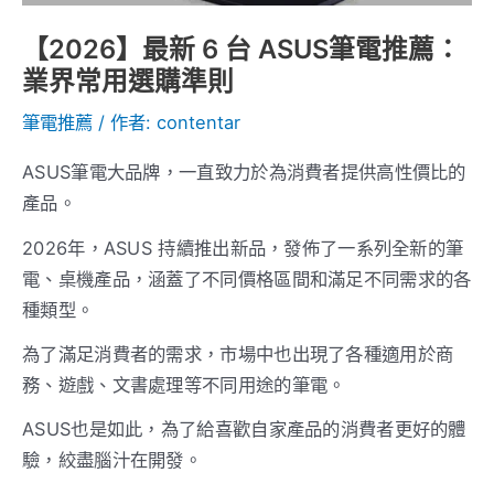
業
【2026】最新 6 台 ASUS筆電推薦：
界
業界常用選購準則
常
用
筆電推薦
/ 作者:
contentar
選
ASUS筆電大品牌，一直致力於為消費者提供高性價比的
購
產品。
準
則
2026年，ASUS 持續推出新品，發佈了一系列全新的筆
電、桌機產品，涵蓋了不同價格區間和滿足不同需求的各
種類型。
為了滿足消費者的需求，市場中也出現了各種適用於商
務、遊戲、文書處理等不同用途的筆電。
ASUS也是如此，為了給喜歡自家產品的消費者更好的體
驗，絞盡腦汁在開發。